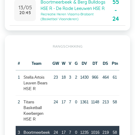
55
Boortmeerbeek & Berg Bulldogs
13/05
HSE R - De Rode Leeuwen HSE R
-
20:45
Recreatie Heren Vlaams-Brabant
24
(Basketbal Vlaanderen)
RANGSCHIKKING
#
Team
GW
W
V
G
DV
DT
DS
Ptn
1
Stella Artois
23
18
3
2
1430
966
464
61
Leuven Bears
HSE R
2
Titans
24
17
7
0
1361
1148
213
58
Basketball
Keerbergen
HSE R
3
Boortmeerbeek
24
17
7
0
1235
1016
219
58