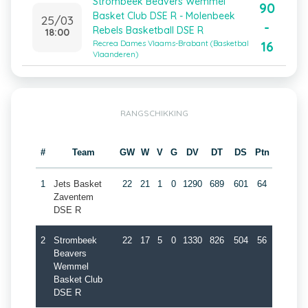
Strombeek Beavers Wemmel
90
Basket Club DSE R - Molenbeek
25/03
-
Rebels Basketball DSE R
18:00
16
Recrea Dames Vlaams-Brabant (Basketbal
Vlaanderen)
RANGSCHIKKING
#
Team
GW
W
V
G
DV
DT
DS
Ptn
1
Jets Basket
22
21
1
0
1290
689
601
64
Zaventem
DSE R
2
Strombeek
22
17
5
0
1330
826
504
56
Beavers
Wemmel
Basket Club
DSE R