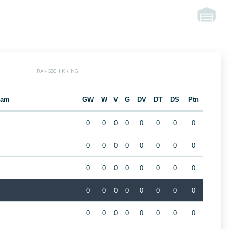
RANGSCHIKKING
eam
GW
W
V
G
DV
DT
DS
Ptn
0
0
0
0
0
0
0
0
0
0
0
0
0
0
0
0
0
0
0
0
0
0
0
0
0
0
0
0
0
0
0
0
0
0
0
0
0
0
0
0