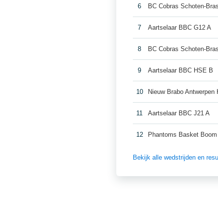
6
BC Cobras Schoten-Bra
7
Aartselaar BBC G12 A
8
BC Cobras Schoten-Bra
9
Aartselaar BBC HSE B
10
Nieuw Brabo Antwerpen
11
Aartselaar BBC J21 A
12
Phantoms Basket Boom
Bekijk alle wedstrijden en r