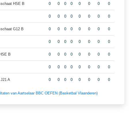
sschaat HSE B
0
0
0
0
0
0
0
0
0
0
0
0
0
0
0
0
sschaat G12 B
0
0
0
0
0
0
0
0
0
0
0
0
0
0
0
0
 HSE B
0
0
0
0
0
0
0
0
0
0
0
0
0
0
0
0
 J21 A
0
0
0
0
0
0
0
0
esultaten van Aartselaar BBC OEFEN (Basketbal Vlaanderen)