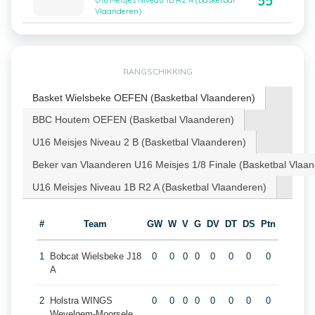
55
U16 Meisjes Niveau 1B R2 A (Basketbal
Vlaanderen)
RANGSCHIKKING
Basket Wielsbeke OEFEN (Basketbal Vlaanderen)
BBC Houtem OEFEN (Basketbal Vlaanderen)
U16 Meisjes Niveau 2 B (Basketbal Vlaanderen)
Beker van Vlaanderen U16 Meisjes 1/8 Finale (Basketbal Vlaa
U16 Meisjes Niveau 1B R2 A (Basketbal Vlaanderen)
#
Team
GW
W
V
G
DV
DT
DS
Ptn
1
Bobcat Wielsbeke J18
0
0
0
0
0
0
0
0
A
2
Holstra WINGS
0
0
0
0
0
0
0
0
Wevelgem-Moorsele