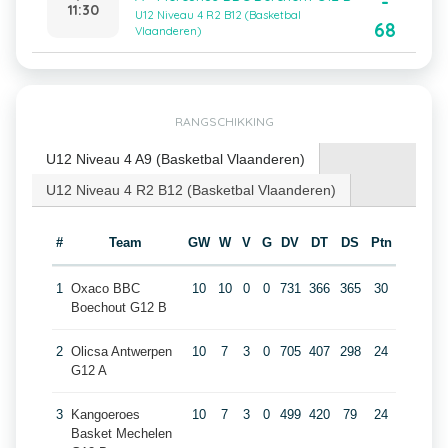
-
11:30
U12 Niveau 4 R2 B12 (Basketbal
68
Vlaanderen)
RANGSCHIKKING
U12 Niveau 4 A9 (Basketbal Vlaanderen)
U12 Niveau 4 R2 B12 (Basketbal Vlaanderen)
#
Team
GW
W
V
G
DV
DT
DS
Ptn
1
Oxaco BBC
10
10
0
0
731
366
365
30
Boechout G12 B
2
Olicsa Antwerpen
10
7
3
0
705
407
298
24
G12 A
3
Kangoeroes
10
7
3
0
499
420
79
24
Basket Mechelen