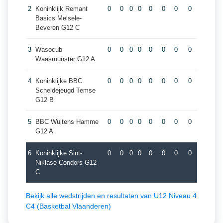
2
Koninklijk Remant
0
0
0
0
0
0
0
0
Basics Melsele-
Beveren G12 C
3
Wasocub
0
0
0
0
0
0
0
0
Waasmunster G12 A
4
Koninklijke BBC
0
0
0
0
0
0
0
0
Scheldejeugd Temse
G12 B
5
BBC Wuitens Hamme
0
0
0
0
0
0
0
0
G12 A
6
Koninklijke Sint-
0
0
0
0
0
0
0
0
Niklase Condors G12
C
Bekijk alle wedstrijden en resultaten van U12 Niveau 4
C4 (Basketbal Vlaanderen)