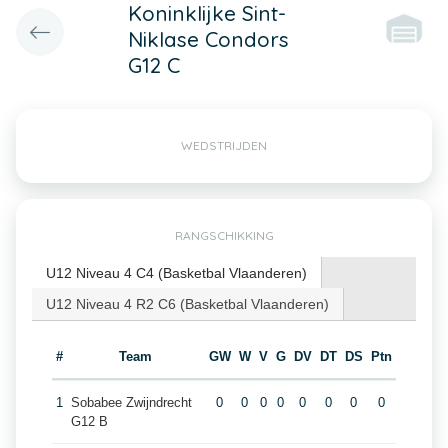
Koninklijke Sint-
Niklase Condors
G12 C
WEDSTRIJDEN
RANGSCHIKKING
U12 Niveau 4 C4 (Basketbal Vlaanderen)
U12 Niveau 4 R2 C6 (Basketbal Vlaanderen)
#
Team
GW
W
V
G
DV
DT
DS
Ptn
1
Sobabee Zwijndrecht
0
0
0
0
0
0
0
0
G12 B