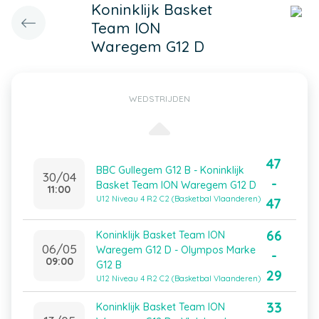
Koninklijk Basket
Team ION
Waregem G12 D
WEDSTRIJDEN
47
BBC Gullegem G12 B - Koninklijk
30/04
-
Basket Team ION Waregem G12 D
11:00
U12 Niveau 4 R2 C2 (Basketbal Vlaanderen)
47
66
Koninklijk Basket Team ION
06/05
Waregem G12 D - Olympos Marke
-
09:00
G12 B
29
U12 Niveau 4 R2 C2 (Basketbal Vlaanderen)
33
Koninklijk Basket Team ION