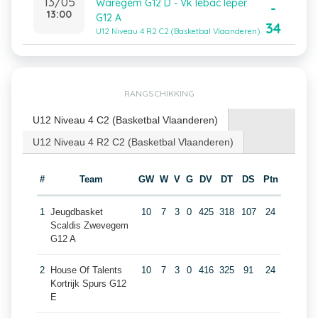
13/05
Waregem G12 D - Vk Iebac Ieper
-
13:00
G12 A
34
U12 Niveau 4 R2 C2 (Basketbal Vlaanderen)
RANGSCHIKKING
U12 Niveau 4 C2 (Basketbal Vlaanderen)
U12 Niveau 4 R2 C2 (Basketbal Vlaanderen)
#
Team
GW
W
V
G
DV
DT
DS
Ptn
1
Jeugdbasket
10
7
3
0
425
318
107
24
Scaldis Zwevegem
G12 A
2
House Of Talents
10
7
3
0
416
325
91
24
Kortrijk Spurs G12
E