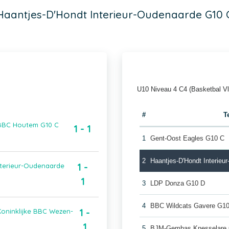
Haantjes-D'Hondt Interieur-Oudenaarde G10 
U10 Niveau 4 C4 (Basketbal V
#
T
 BBC Houtem G10 C
1 - 1
1
Gent-Oost Eagles G10 C
2
Haantjes-D'Hondt Interie
1 -
nterieur-Oudenaarde
1
3
LDP Donza G10 D
4
BBC Wildcats Gavere G10
1 -
Koninklijke BBC Wezen-
1
5
BJM-Gembas Knesselare