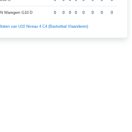
ION Waregem G10 D
0
0
0
0
0
0
0
0
sultaten van U10 Niveau 4 C4 (Basketbal Vlaanderen)