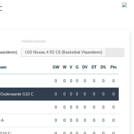
C
RANGSCHIKKING
laanderen)
U10 Niveau 4 R2 C6 (Basketbal Vlaanderen)
eam
GW
W
V
G
DV
DT
DS
Ptn
0
0
0
0
0
0
0
0
ur-Oudenaarde G10 C
0
0
0
0
0
0
0
0
0
0
0
0
0
0
0
0
 A
0
0
0
0
0
0
0
0
 G10 C
0
0
0
0
0
0
0
0