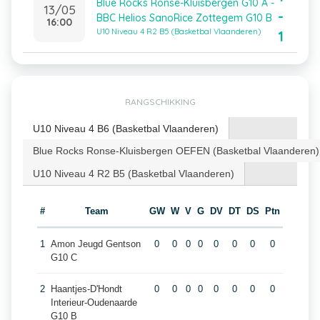
Blue Rocks Ronse-Kluisbergen G10 A -
13/05
-
BBC Helios SanoRice Zottegem G10 B
16:00
U10 Niveau 4 R2 B5 (Basketbal Vlaanderen)
1
RANGSCHIKKING
U10 Niveau 4 B6 (Basketbal Vlaanderen)
Blue Rocks Ronse-Kluisbergen OEFEN (Basketbal Vlaanderen)
U10 Niveau 4 R2 B5 (Basketbal Vlaanderen)
#
Team
GW
W
V
G
DV
DT
DS
Ptn
1
Amon Jeugd Gentson
0
0
0
0
0
0
0
0
G10 C
2
Haantjes-D'Hondt
0
0
0
0
0
0
0
0
Interieur-Oudenaarde
G10 B