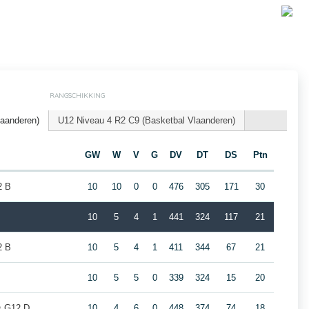
RANGSCHIKKING
laanderen)
U12 Niveau 4 R2 C9 (Basketbal Vlaanderen)
GW
W
V
G
DV
DT
DS
Ptn
2 B
10
10
0
0
476
305
171
30
10
5
4
1
441
324
117
21
2 B
10
5
4
1
411
344
67
21
10
5
5
0
339
324
15
20
rs G12 D
10
4
6
0
448
374
74
18