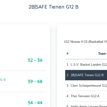
2B|SAFE Tienen G12 B
U12 Niveau 4 C6 (Basketbal V
#
Team
32 - 36
1
L.S.V. Basket Landen G1
2
2B|SAFE Tienen G12 B
12 B
39 - 68
3
Clem Scherpenheuvel G1
4
Thor Tervuren G12 A
54 - 44
5
Stella Artois Leuven Bea