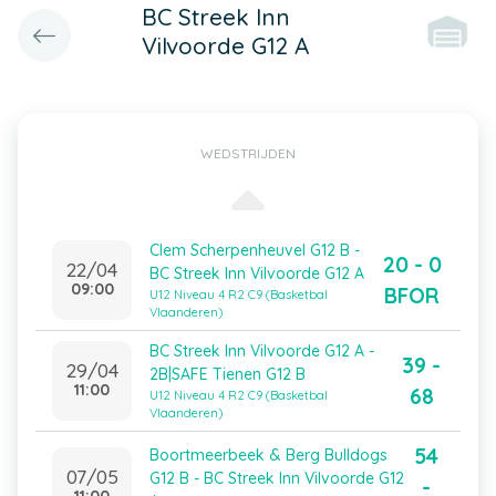
BC Streek Inn
Vilvoorde G12 A
WEDSTRIJDEN
Clem Scherpenheuvel G12 B -
20 - 0
22/04
BC Streek Inn Vilvoorde G12 A
09:00
BFOR
U12 Niveau 4 R2 C9 (Basketbal
Vlaanderen)
BC Streek Inn Vilvoorde G12 A -
39 -
29/04
2B|SAFE Tienen G12 B
11:00
68
U12 Niveau 4 R2 C9 (Basketbal
Vlaanderen)
54
Boortmeerbeek & Berg Bulldogs
07/05
G12 B - BC Streek Inn Vilvoorde G12
-
11:00