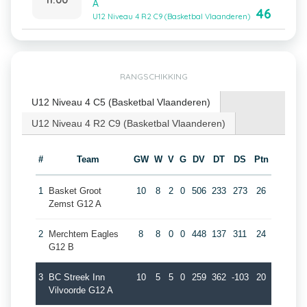
A
46
U12 Niveau 4 R2 C9 (Basketbal Vlaanderen)
RANGSCHIKKING
U12 Niveau 4 C5 (Basketbal Vlaanderen)
U12 Niveau 4 R2 C9 (Basketbal Vlaanderen)
#
Team
GW
W
V
G
DV
DT
DS
Ptn
1
Basket Groot
10
8
2
0
506
233
273
26
Zemst G12 A
2
Merchtem Eagles
8
8
0
0
448
137
311
24
G12 B
3
BC Streek Inn
10
5
5
0
259
362
-103
20
Vilvoorde G12 A