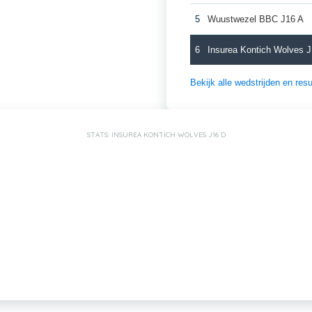
5
Wuustwezel BBC J16 A
6
Insurea Kontich Wolves 
Bekijk alle wedstrijden en re
STATS: INSUREA KONTICH WOLVES J16 D