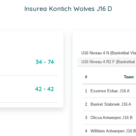
Insurea Kontich Wolves J16 D
U16 Niveau 4 N (Basketbal Vl
34 - 74
U16 Niveau 4 R2 F (Basketbal
#
Team
42 - 42
1
Essense Esbac J16 A
2
Basket Stabroek J16 A
3
Olicsa Antwerpen J16 B
4
Willibies Antwerpen J16 