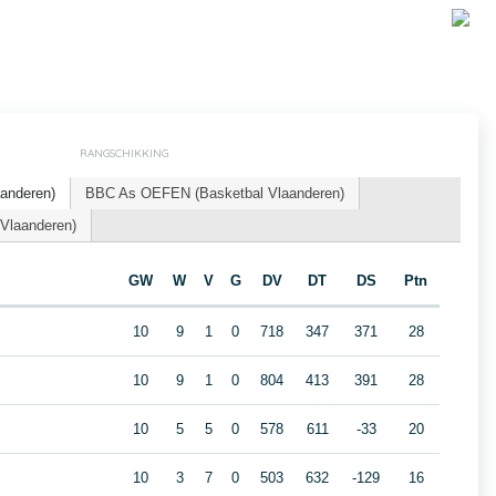
RANGSCHIKKING
aanderen)
BBC As OEFEN (Basketbal Vlaanderen)
 Vlaanderen)
GW
W
V
G
DV
DT
DS
Ptn
10
9
1
0
718
347
371
28
10
9
1
0
804
413
391
28
10
5
5
0
578
611
-33
20
B
10
3
7
0
503
632
-129
16