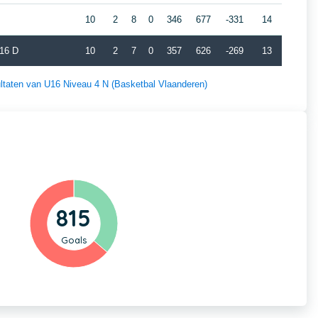
10
2
8
0
346
677
-331
14
J16 D
10
2
7
0
357
626
-269
13
sultaten van U16 Niveau 4 N (Basketbal Vlaanderen)
815
Goals