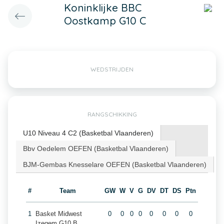
Koninklijke BBC
Oostkamp G10 C
WEDSTRIJDEN
RANGSCHIKKING
U10 Niveau 4 C2 (Basketbal Vlaanderen)
Bbv Oedelem OEFEN (Basketbal Vlaanderen)
BJM-Gembas Knesselare OEFEN (Basketbal Vlaanderen)
#
Team
GW
W
V
G
DV
DT
DS
Ptn
1
Basket Midwest
0
0
0
0
0
0
0
0
Izegem G10 B