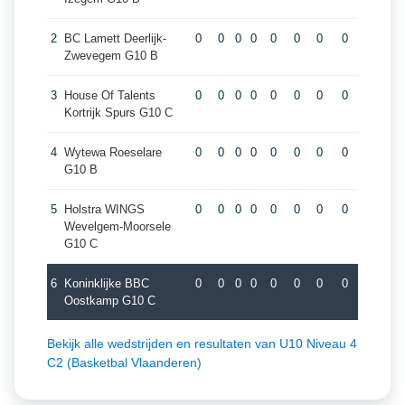
2
BC Lamett Deerlijk-
0
0
0
0
0
0
0
0
Zwevegem G10 B
3
House Of Talents
0
0
0
0
0
0
0
0
Kortrijk Spurs G10 C
4
Wytewa Roeselare
0
0
0
0
0
0
0
0
G10 B
5
Holstra WINGS
0
0
0
0
0
0
0
0
Wevelgem-Moorsele
G10 C
6
Koninklijke BBC
0
0
0
0
0
0
0
0
Oostkamp G10 C
Bekijk alle wedstrijden en resultaten van U10 Niveau 4
C2 (Basketbal Vlaanderen)