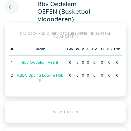
Bbv Oedelem
OEFEN (Basketbal
Vlaanderen)
RANGSCHIKKING : BBV OEDELEM OEFEN (BASKETBAL
VLAANDEREN)
#
Team
GW
W
V
G
DV
DT
DS
Ptn
1
Bbv Oedelem HSE B
0
0
0
0
0
0
0
0
2
KBBC Sparta Laarne HSE
0
0
0
0
0
0
0
0
B
WEDSTRIJDEN