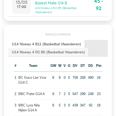
45 -
13/05
Basket Malle G14 B
17:00
92
U14 Niveau 4 R2 B5 (Basketbal
Vlaanderen)
RANGSCHIKKING
U14 Niveau 4 B11 (Basketbal Vlaanderen)
U14 Niveau 4 R2 B5 (Basketbal Vlaanderen)
#
Team
GW
W
V
G
DV
DT
DS
Ptn
1
BC Guco Lier Vzw
8
8
0
0
758
268
490
24
G14 C
2
BBC Putte G14 A
9
7
2
0
547
299
248
23
3
BBC Lyra Nila
8
5
3
0
439
347
92
18
Nijlen G14 A