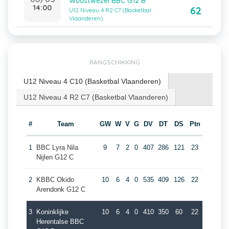
Wuustwezel BBC G12 B
14:00
62
U12 Niveau 4 R2 C7 (Basketbal
Vlaanderen)
RANGSCHIKKING
U12 Niveau 4 C10 (Basketbal Vlaanderen)
U12 Niveau 4 R2 C7 (Basketbal Vlaanderen)
#
Team
GW
W
V
G
DV
DT
DS
Ptn
1
BBC Lyra Nila
9
7
2
0
407
286
121
23
Nijlen G12 C
2
KBBC Okido
10
6
4
0
535
409
126
22
Arendonk G12 C
3
Koninklijke
10
6
4
0
410
350
60
22
Herentalse BBC