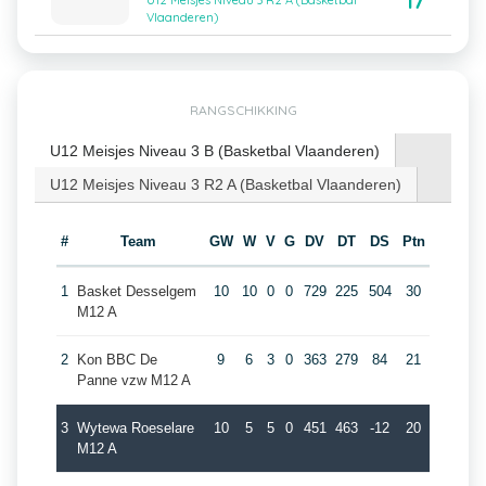
17
U12 Meisjes Niveau 3 R2 A (Basketbal
Vlaanderen)
RANGSCHIKKING
U12 Meisjes Niveau 3 B (Basketbal Vlaanderen)
U12 Meisjes Niveau 3 R2 A (Basketbal Vlaanderen)
#
Team
GW
W
V
G
DV
DT
DS
Ptn
1
Basket Desselgem
10
10
0
0
729
225
504
30
M12 A
2
Kon BBC De
9
6
3
0
363
279
84
21
Panne vzw M12 A
3
Wytewa Roeselare
10
5
5
0
451
463
-12
20
M12 A