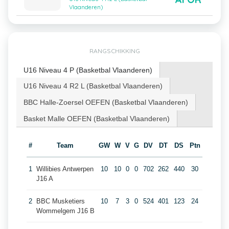
Vlaanderen)
RANGSCHIKKING
U16 Niveau 4 P (Basketbal Vlaanderen)
U16 Niveau 4 R2 L (Basketbal Vlaanderen)
BBC Halle-Zoersel OEFEN (Basketbal Vlaanderen)
Basket Malle OEFEN (Basketbal Vlaanderen)
#
Team
GW
W
V
G
DV
DT
DS
Ptn
1
Willibies Antwerpen
10
10
0
0
702
262
440
30
J16 A
2
BBC Musketiers
10
7
3
0
524
401
123
24
Wommelgem J16 B