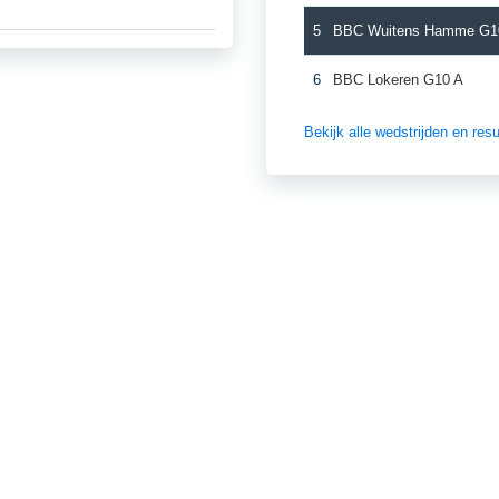
5
BBC Wuitens Hamme G1
6
BBC Lokeren G10 A
Bekijk alle wedstrijden en re