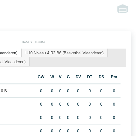
RANGSCHIKKING
laanderen)
U10 Niveau 4 R2 B6 (Basketbal Vlaanderen)
l Vlaanderen)
GW
W
V
G
DV
DT
DS
Ptn
10 B
0
0
0
0
0
0
0
0
0
0
0
0
0
0
0
0
0
0
0
0
0
0
0
0
0
0
0
0
0
0
0
0