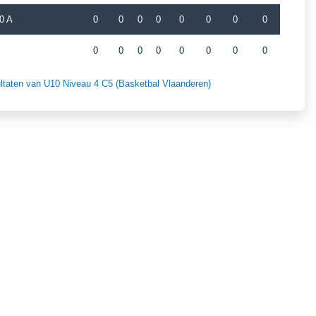
0 A
0
0
0
0
0
0
0
0
0
0
0
0
0
0
0
0
sultaten van U10 Niveau 4 C5 (Basketbal Vlaanderen)