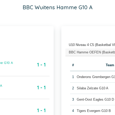
BBC Wuitens Hamme G10 A
U10 Niveau 4 C5 (Basketbal V
BBC Hamme OEFEN (Basketba
e G10 A
1 - 1
#
Team
1
Onderons Grembergen G
 A
1 - 1
2
Silaba Zelzate G10 A
3
Gent-Oost Eagles G10 D
1 - 1
4
Tigers Evergem G10 B