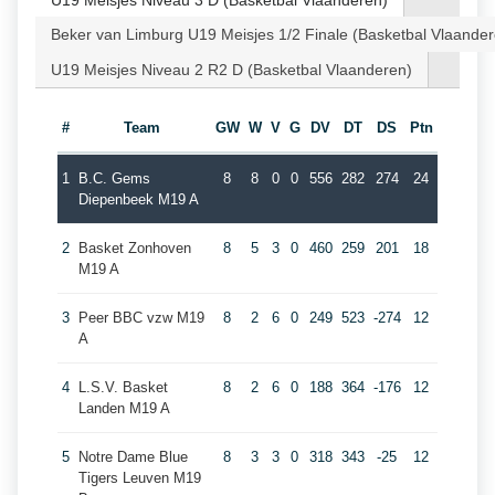
U19 Meisjes Niveau 3 D (Basketbal Vlaanderen)
Beker van Limburg U19 Meisjes 1/2 Finale (Basketbal Vlaander
U19 Meisjes Niveau 2 R2 D (Basketbal Vlaanderen)
#
Team
GW
W
V
G
DV
DT
DS
Ptn
1
B.C. Gems
8
8
0
0
556
282
274
24
Diepenbeek M19 A
2
Basket Zonhoven
8
5
3
0
460
259
201
18
M19 A
3
Peer BBC vzw M19
8
2
6
0
249
523
-274
12
A
4
L.S.V. Basket
8
2
6
0
188
364
-176
12
Landen M19 A
5
Notre Dame Blue
8
3
3
0
318
343
-25
12
Tigers Leuven M19