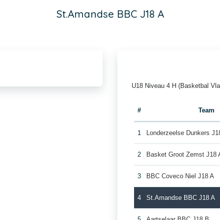
St.Amandse BBC J18 A
U18 Niveau 4 H (Basketbal Vl
#
Team
1
Londerzeelse Dunkers J1
2
Basket Groot Zemst J18 
3
BBC Coveco Niel J18 A
4
St.Amandse BBC J18 A
5
Aartselaar BBC J18 B