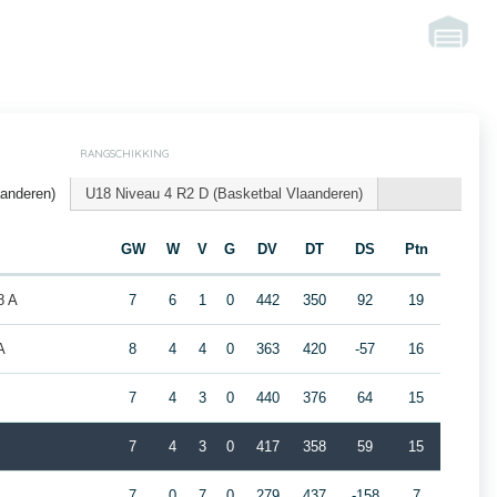
RANGSCHIKKING
aanderen)
U18 Niveau 4 R2 D (Basketbal Vlaanderen)
GW
W
V
G
DV
DT
DS
Ptn
8 A
7
6
1
0
442
350
92
19
A
8
4
4
0
363
420
-57
16
7
4
3
0
440
376
64
15
7
4
3
0
417
358
59
15
7
0
7
0
279
437
-158
7