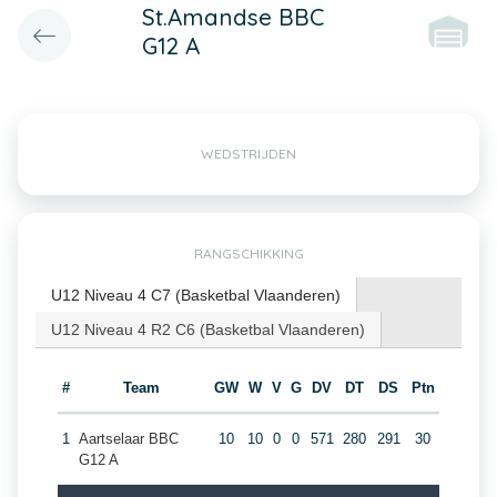
St.Amandse BBC
G12 A
WEDSTRIJDEN
RANGSCHIKKING
U12 Niveau 4 C7 (Basketbal Vlaanderen)
U12 Niveau 4 R2 C6 (Basketbal Vlaanderen)
#
Team
GW
W
V
G
DV
DT
DS
Ptn
1
Aartselaar BBC
10
10
0
0
571
280
291
30
G12 A