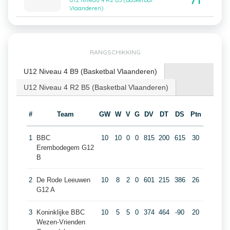
71
U12 Niveau 4 R2 B5 (Basketbal
Vlaanderen)
RANGSCHIKKING
U12 Niveau 4 B9 (Basketbal Vlaanderen)
U12 Niveau 4 R2 B5 (Basketbal Vlaanderen)
#
Team
GW
W
V
G
DV
DT
DS
Ptn
1
BBC
10
10
0
0
815
200
615
30
Erembodegem G12
B
2
De Rode Leeuwen
10
8
2
0
601
215
386
26
G12 A
3
Koninklijke BBC
10
5
5
0
374
464
-90
20
Wezen-Vrienden