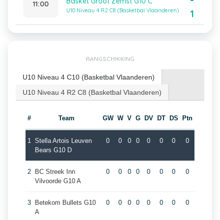
-
Basket Groot Zemst G10 C
11:00
U10 Niveau 4 R2 C8 (Basketbal Vlaanderen)
1
RANGSCHIKKING
U10 Niveau 4 C10 (Basketbal Vlaanderen)
U10 Niveau 4 R2 C8 (Basketbal Vlaanderen)
#
Team
GW
W
V
G
DV
DT
DS
Ptn
1
Stella Artois Leuven
0
0
0
0
0
0
0
0
Bears G10 D
2
BC Streek Inn
0
0
0
0
0
0
0
0
Vilvoorde G10 A
3
Betekom Bullets G10
0
0
0
0
0
0
0
0
A