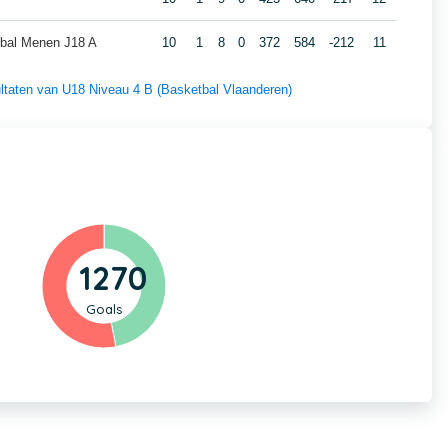
bal Menen J18 A
10
1
8
0
372
584
-212
11
sultaten van U18 Niveau 4 B (Basketbal Vlaanderen)
1270
Goals