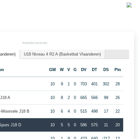
RANGSCHIKKING
aanderen)
U18 Niveau 4 R2 A (Basketbal Vlaanderen)
am
GW
W
V
G
DV
DT
DS
Ptn
10
9
1
0
703
401
302
28
J18 A
10
8
2
0
665
566
99
26
-Moorsele J18 B
10
6
4
0
515
498
17
22
 Spurs J18 D
10
5
5
0
586
575
11
20
10
1
9
0
423
640
-217
12