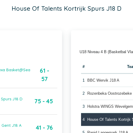
House Of Talents Kortrijk Spurs J18 D
U18 Niveau 4 B (Basketbal Vl
#
Te
61 -
inexa Basket@Sea
57
1
BBC Wervik J18 A
2
Rozenbeka Oostrozebeke 
 Spurs J18 D
75 - 45
3
Holstra WINGS Wevelgem
4
House Of Talents Kortrijk
i Gent J18 A
41 - 76
5
Rapid Langemark J18 A