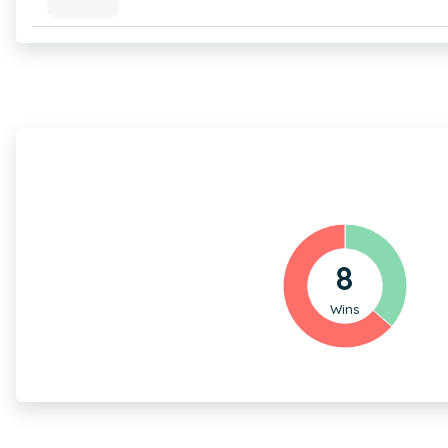
8
Wins