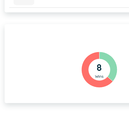
8
Wins