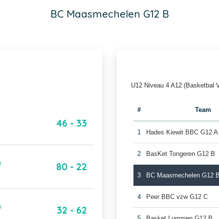
BC Maasmechelen G12 B
U12 Niveau 4 A12 (Basketbal 
#
Team
B
46 - 33
1
Hades Kiewit BBC G12 A
2
BasKet Tongeren G12 B
B
80 - 22
3
BC Maasmechelen G12 
4
Peer BBC vzw G12 C
B
32 - 62
5
Basket Lummen G12 B