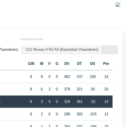
RANGSCHIKKING
Vlaanderen)
U12 Niveau 4 R2 A9 (Basketbal Vlaanderen)
GW
W
V
G
DV
DT
DS
Ptn
8
8
0
0
482
237
245
24
8
6
2
0
379
321
58
20
B
8
3
5
0
329
361
-32
14
8
2
6
0
289
392
-103
12
8
1
7
0
264
432
-168
10