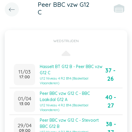
Peer BBC vzw G12
C
WEDSTRIJDEN
Hasselt BT G12 B - Peer BBC vzw
37 -
11/03
G12 C
17:00
26
U12 Niveau 4 R2 B14 (Basketbal
Vlaanderen)
Peer BBC vzw G12 C - BBC
40 -
01/04
Laakdal G12 A
13:00
27
U12 Niveau 4 R2 B14 (Basketbal
Vlaanderen)
Peer BBC vzw G12 C - Stevoort
38 -
29/04
BBC G12 B
09:00