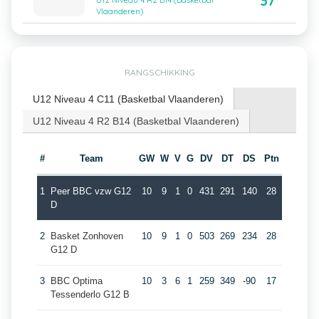
37
U12 Niveau 4 R2 B14 (Basketbal
Vlaanderen)
RANGSCHIKKING
U12 Niveau 4 C11 (Basketbal Vlaanderen)
U12 Niveau 4 R2 B14 (Basketbal Vlaanderen)
#
Team
GW
W
V
G
DV
DT
DS
Ptn
1
Peer BBC vzw G12
10
9
1
0
431
291
140
28
D
2
Basket Zonhoven
10
9
1
0
503
269
234
28
G12 D
3
BBC Optima
10
3
6
1
259
349
-90
17
Tessenderlo G12 B