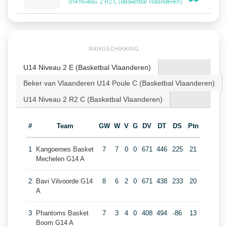
U14 Niveau 2 R2 C (Basketbal Vlaanderen)
RANGSCHIKKING
U14 Niveau 2 E (Basketbal Vlaanderen)
Beker van Vlaanderen U14 Poule C (Basketbal Vlaanderen)
U14 Niveau 2 R2 C (Basketbal Vlaanderen)
#
Team
GW
W
V
G
DV
DT
DS
Ptn
1
Kangoeroes Basket
7
7
0
0
671
446
225
21
Mechelen G14 A
2
Bavi Vilvoorde G14
8
6
2
0
671
438
233
20
A
3
Phantoms Basket
7
3
4
0
408
494
-86
13
Boom G14 A