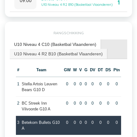
09:00
1
U10 Niveau 4 R2 B10 (Basketbal Vlaanderen)
RANGSCHIKKING
U10 Niveau 4 C10 (Basketbal Vlaanderen)
U10 Niveau 4 R2 B10 (Basketbal Vlaanderen)
#
Team
GW
W
V
G
DV
DT
DS
Ptn
1
Stella Artois Leuven
0
0
0
0
0
0
0
0
Bears G10 D
2
BC Streek Inn
0
0
0
0
0
0
0
0
Vilvoorde G10 A
3
Betekom Bullets G10
0
0
0
0
0
0
0
0
A