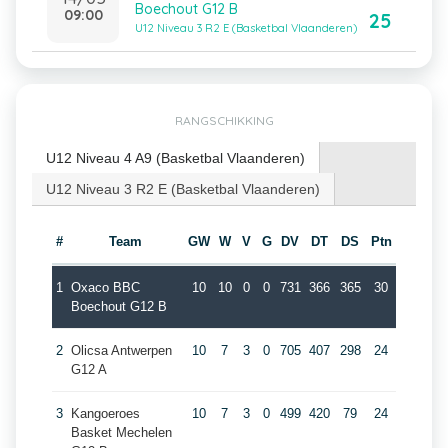
Boechout G12 B
09:00
25
U12 Niveau 3 R2 E (Basketbal Vlaanderen)
RANGSCHIKKING
U12 Niveau 4 A9 (Basketbal Vlaanderen)
U12 Niveau 3 R2 E (Basketbal Vlaanderen)
#
Team
GW
W
V
G
DV
DT
DS
Ptn
1
Oxaco BBC
10
10
0
0
731
366
365
30
Boechout G12 B
2
Olicsa Antwerpen
10
7
3
0
705
407
298
24
G12 A
3
Kangoeroes
10
7
3
0
499
420
79
24
Basket Mechelen