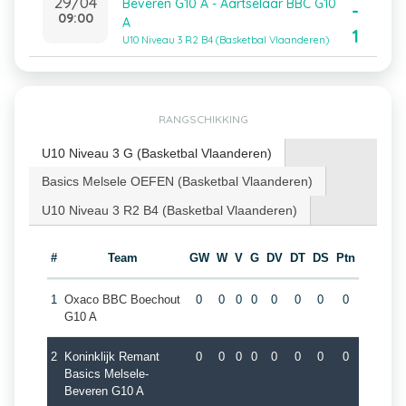
29/04
Beveren G10 A - Aartselaar BBC G10
-
09:00
A
1
U10 Niveau 3 R2 B4 (Basketbal Vlaanderen)
RANGSCHIKKING
U10 Niveau 3 G (Basketbal Vlaanderen)
Basics Melsele OEFEN (Basketbal Vlaanderen)
U10 Niveau 3 R2 B4 (Basketbal Vlaanderen)
#
Team
GW
W
V
G
DV
DT
DS
Ptn
1
Oxaco BBC Boechout
0
0
0
0
0
0
0
0
G10 A
2
Koninklijk Remant
0
0
0
0
0
0
0
0
Basics Melsele-
Beveren G10 A