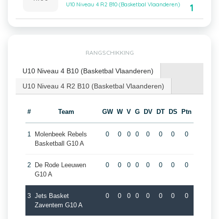
U10 Niveau 4 R2 B10 (Basketbal Vlaanderen)
1
RANGSCHIKKING
U10 Niveau 4 B10 (Basketbal Vlaanderen)
U10 Niveau 4 R2 B10 (Basketbal Vlaanderen)
#
Team
GW
W
V
G
DV
DT
DS
Ptn
1
Molenbeek Rebels
0
0
0
0
0
0
0
0
Basketball G10 A
2
De Rode Leeuwen
0
0
0
0
0
0
0
0
G10 A
3
Jets Basket
0
0
0
0
0
0
0
0
Zaventem G10 A