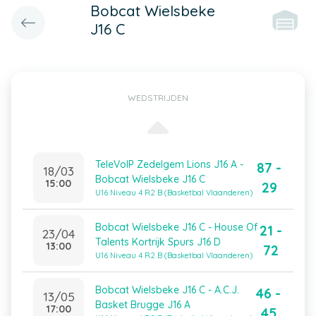
Bobcat Wielsbeke
J16 C
WEDSTRIJDEN
TeleVoIP Zedelgem Lions J16 A -
87 -
18/03
Bobcat Wielsbeke J16 C
15:00
29
U16 Niveau 4 R2 B (Basketbal Vlaanderen)
Bobcat Wielsbeke J16 C - House Of
21 -
23/04
Talents Kortrijk Spurs J16 D
13:00
72
U16 Niveau 4 R2 B (Basketbal Vlaanderen)
Bobcat Wielsbeke J16 C - A.C.J.
46 -
13/05
Basket Brugge J16 A
17:00
45