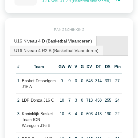
U16 Niveau 4 R2 B (Basketbal Vlaanderen)
RANGSCHIKKING
U16 Niveau 4 D (Basketbal Vlaanderen)
U16 Niveau 4 R2 B (Basketbal Vlaanderen)
#
Team
GW
W
V
G
DV
DT
DS
Ptn
1
Basket Desselgem
9
9
0
0
645
314
331
27
J16 A
2
LDP Donza J16 C
10
7
3
0
713
458
255
24
3
Koninklijk Basket
10
6
4
0
603
413
190
22
Team ION
Waregem J16 B