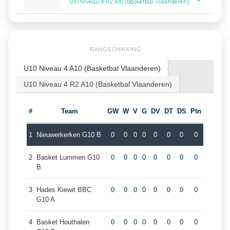
U10 Niveau 4 R2 A10 (Basketbal Vlaanderen)
RANGSCHIKKING
U10 Niveau 4 A10 (Basketbal Vlaanderen)
U10 Niveau 4 R2 A10 (Basketbal Vlaanderen)
#
Team
GW
W
V
G
DV
DT
DS
Ptn
1
Nieuwerkerken G10 B
0
0
0
0
0
0
0
0
2
Basket Lummen G10
0
0
0
0
0
0
0
0
B
3
Hades Kiewit BBC
0
0
0
0
0
0
0
0
G10 A
4
Basket Houthalen
0
0
0
0
0
0
0
0