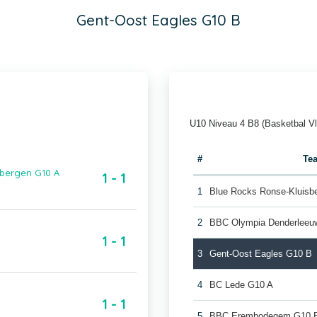
Gent-Oost Eagles G10 B
U10 Niveau 4 B8 (Basketbal V
#
Te
sbergen G10 A
1 - 1
1
Blue Rocks Ronse-Kluisb
2
BBC Olympia Denderleeu
1 - 1
3
Gent-Oost Eagles G10 B
4
BC Lede G10 A
1 - 1
5
BBC Erembodegem G10 