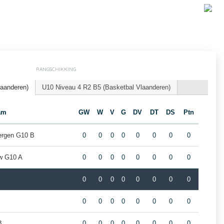
RANGSCHIKKING
laanderen)
U10 Niveau 4 R2 B5 (Basketbal Vlaanderen)
am
GW
W
V
G
DV
DT
DS
Ptn
ergen G10 B
0
0
0
0
0
0
0
0
w G10 A
0
0
0
0
0
0
0
0
0
0
0
0
0
0
0
0
0
0
0
0
0
0
0
0
B
0
0
0
0
0
0
0
0