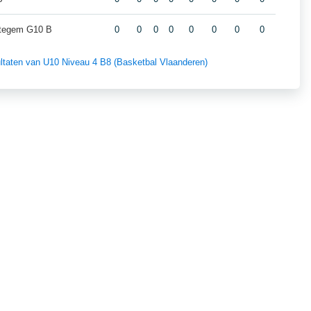
ttegem G10 B
0
0
0
0
0
0
0
0
sultaten van U10 Niveau 4 B8 (Basketbal Vlaanderen)