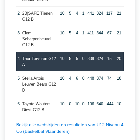
2
2B|SAFE Tienen
10
5
4
1
441
324
117
21
G12 B
3
Clem
10
5
4
1
411
344
67
21
Scherpenheuvel
G12 B
4
Thor Tervuren G12
10
5
5
0
339
324
15
20
A
5
Stella Artois
10
4
6
0
448
374
74
18
Leuven Bears G12
D
6
Toyota Wouters
10
0
10
0
196
640
-444
10
Diest G12 B
Bekijk alle wedstrijden en resultaten van U12 Niveau 4
C6 (Basketbal Vlaanderen)