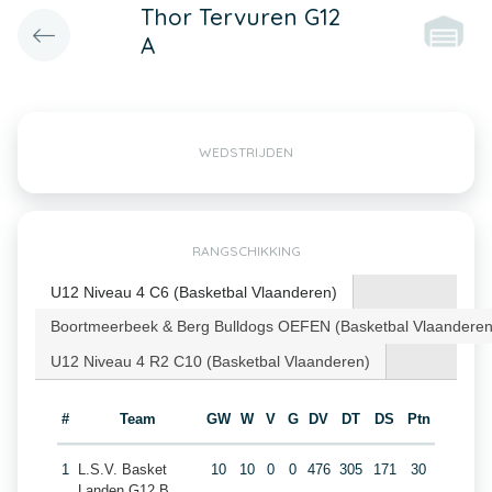
Thor Tervuren G12
A
WEDSTRIJDEN
RANGSCHIKKING
U12 Niveau 4 C6 (Basketbal Vlaanderen)
Boortmeerbeek & Berg Bulldogs OEFEN (Basketbal Vlaanderen
U12 Niveau 4 R2 C10 (Basketbal Vlaanderen)
#
Team
GW
W
V
G
DV
DT
DS
Ptn
1
L.S.V. Basket
10
10
0
0
476
305
171
30
Landen G12 B