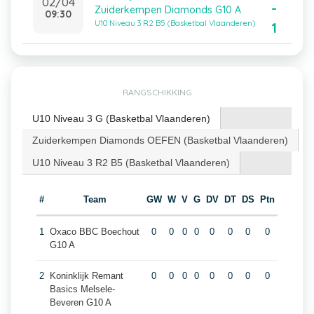
02/04
-
Zuiderkempen Diamonds G10 A
09:30
U10 Niveau 3 R2 B5 (Basketbal Vlaanderen)
1
RANGSCHIKKING
U10 Niveau 3 G (Basketbal Vlaanderen)
Zuiderkempen Diamonds OEFEN (Basketbal Vlaanderen)
U10 Niveau 3 R2 B5 (Basketbal Vlaanderen)
#
Team
GW
W
V
G
DV
DT
DS
Ptn
1
Oxaco BBC Boechout
0
0
0
0
0
0
0
0
G10 A
2
Koninklijk Remant
0
0
0
0
0
0
0
0
Basics Melsele-
Beveren G10 A