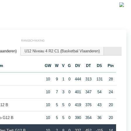
RANGSCHIKKING
laanderen)
U12 Niveau 4 R2 C1 (Basketbal Vlaanderen)
am
GW
W
V
G
DV
DT
DS
Ptn
10
9
1
0
444
313
131
28
10
7
3
0
401
347
54
24
G12 B
10
5
5
0
419
376
43
20
p G12 B
10
5
5
0
390
354
36
20
den Tielt G12 B
10
2
8
0
337
452
-115
14