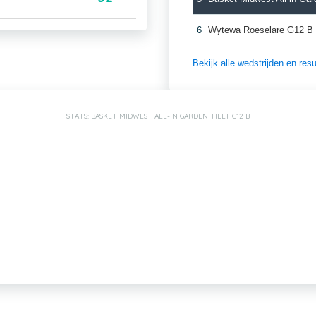
6
Wytewa Roeselare G12 B
Bekijk alle wedstrijden en re
STATS: BASKET MIDWEST ALL-IN GARDEN TIELT G12 B