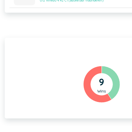
U12 Niveau 4 R2 C1 (Basketbal Vlaanderen)
9
Wins