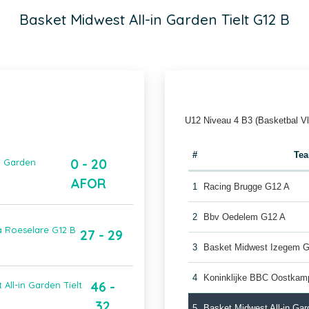
Basket Midwest All-in Garden Tielt G12 B
U12 Niveau 4 B3 (Basketbal V
#
Te
0 - 20
in Garden
AFOR
1
Racing Brugge G12 A
2
Bbv Oedelem G12 A
a Roeselare G12 B
27 - 29
3
Basket Midwest Izegem 
4
Koninklijke BBC Oostkam
46 -
ll-in Garden Tielt
32
5
Basket Midwest All-in Gar