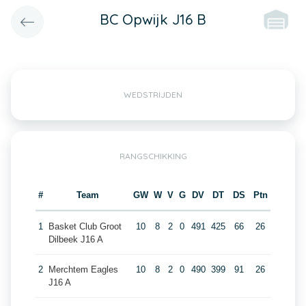
BC Opwijk J16 B
WEDSTRIJDEN
RANGSCHIKKING
#
Team
GW
W
V
G
DV
DT
DS
Ptn
1
Basket Club Groot
10
8
2
0
491
425
66
26
Dilbeek J16 A
2
Merchtem Eagles
10
8
2
0
490
399
91
26
J16 A