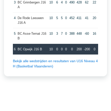
3
BC Grimbergen J16
10
6
4
0
490
428
62
22
A
4
De Rode Leeuwen
10
5
5
0
452
411
41
20
J16 A
5
BC Asse-Ternat J16
10
3
7
0
388
448
-60
16
B
6
BC Opwijk J16 B
10
0
0
0
0
200
-200
0
Bekijk alle wedstrijden en resultaten van U16 Niveau 4
H (Basketbal Vlaanderen)