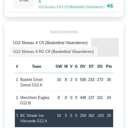
A
46
U12 Niveau 4 R2 C9 (Basketbal Vlaanderen)
RANGSCHIKKING
U12 Niveau 4 C5 (Basketbal Vlaanderen)
U12 Niveau 4 R2 C9 (Basketbal Vlaanderen)
#
Team
GW
W
V
G
DV
DT
DS
Ptn
1
Basket Groot
10
8
2
0
506
233
273
26
Zemst G12 A
2
Merchtem Eagles
8
8
0
0
448
137
311
24
G12 B
3
BC Streek Inn
10
5
5
0
259
362
-103
20
Vilvoorde G12 A