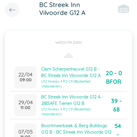
BC Streek Inn
Vilvoorde G12 A
WEDSTRIJDEN
Clem Scherpenheuvel G12 B -
20 - 0
22/04
BC Streek Inn Vilvoorde G12 A
09:00
BFOR
U12 Niveau 4 R2 C9 (Basketbal
Vlaanderen)
BC Streek Inn Vilvoorde G12 A -
39 -
29/04
2B|SAFE Tienen G12 B
11:00
68
U12 Niveau 4 R2 C9 (Basketbal
Vlaanderen)
54
Boortmeerbeek & Berg Bulldogs
07/05
G12 B - BC Streek Inn Vilvoorde G12
-
11:00