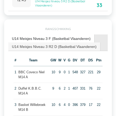
U14 Meisjes Niveau 3 R2 D (Basketbal
33
Vlaanderen)
RANGSCHIKKING
U14 Meisjes Niveau 3 F (Basketbal Vlaanderen)
U14 Meisjes Niveau 3 R2 D (Basketbal Vlaanderen)
#
Team
GW
W
V
G
DV
DT
DS
Ptn
1
BBC Coveco Niel
10
9
0
1
548
327
221
29
M14 A
2
Duffel K.B.B.C.
9
6
2
1
407
331
76
22
M14 A
3
Basket Willebroek
10
6
4
0
396
379
17
22
M14 B