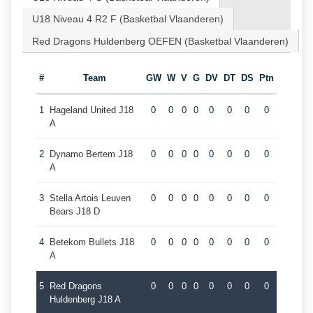
U18 Niveau 4 R2 F (Basketbal Vlaanderen)
Red Dragons Huldenberg OEFEN (Basketbal Vlaanderen)
#
Team
GW
W
V
G
DV
DT
DS
Ptn
1
Hageland United J18
0
0
0
0
0
0
0
0
A
2
Dynamo Bertem J18
0
0
0
0
0
0
0
0
A
3
Stella Artois Leuven
0
0
0
0
0
0
0
0
Bears J18 D
4
Betekom Bullets J18
0
0
0
0
0
0
0
0
A
5
Red Dragons
0
0
0
0
0
0
0
0
Huldenberg J18 A