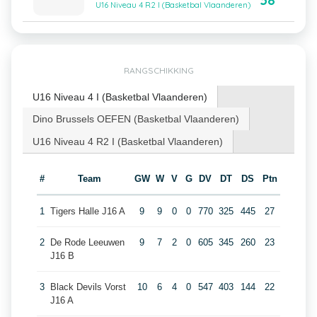
38
U16 Niveau 4 R2 I (Basketbal Vlaanderen)
RANGSCHIKKING
U16 Niveau 4 I (Basketbal Vlaanderen)
Dino Brussels OEFEN (Basketbal Vlaanderen)
U16 Niveau 4 R2 I (Basketbal Vlaanderen)
#
Team
GW
W
V
G
DV
DT
DS
Ptn
1
Tigers Halle J16 A
9
9
0
0
770
325
445
27
2
De Rode Leeuwen
9
7
2
0
605
345
260
23
J16 B
3
Black Devils Vorst
10
6
4
0
547
403
144
22
J16 A