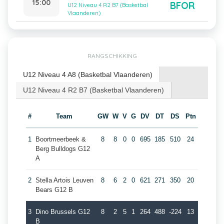
15:00
BFOR
U12 Niveau 4 R2 B7 (Basketbal
Vlaanderen)
RANGSCHIKKING
U12 Niveau 4 A8 (Basketbal Vlaanderen)
U12 Niveau 4 R2 B7 (Basketbal Vlaanderen)
#
Team
GW
W
V
G
DV
DT
DS
Ptn
1
Boortmeerbeek &
8
8
0
0
695
185
510
24
Berg Bulldogs G12
A
2
Stella Artois Leuven
8
6
2
0
621
271
350
20
Bears G12 B
3
Dino Brussels G12
8
2
5
1
264
488
-224
13
B