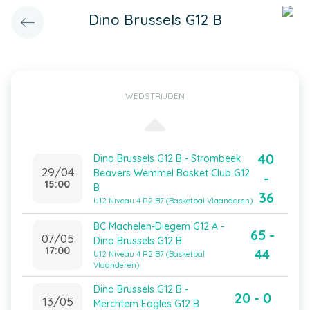
Dino Brussels G12 B
WEDSTRIJDEN
40
Dino Brussels G12 B - Strombeek
29/04
Beavers Wemmel Basket Club G12
-
15:00
B
36
U12 Niveau 4 R2 B7 (Basketbal Vlaanderen)
BC Machelen-Diegem G12 A -
65 -
07/05
Dino Brussels G12 B
17:00
44
U12 Niveau 4 R2 B7 (Basketbal
Vlaanderen)
Dino Brussels G12 B -
20 - 0
13/05
Merchtem Eagles G12 B