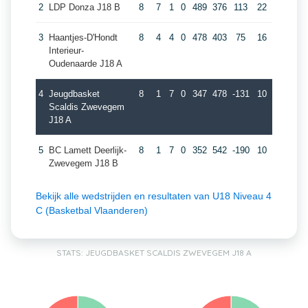
2
LDP Donza J18 B
8
7
1
0
489
376
113
22
3
Haantjes-D'Hondt
8
4
4
0
478
403
75
16
Interieur-
Oudenaarde J18 A
4
Jeugdbasket
8
1
7
0
347
478
-131
10
Scaldis Zwevegem
J18 A
5
BC Lamett Deerlijk-
8
1
7
0
352
542
-190
10
Zwevegem J18 B
Bekijk alle wedstrijden en resultaten van U18 Niveau 4
C (Basketbal Vlaanderen)
STATS: JEUGDBASKET SCALDIS ZWEVEGEM J18 A