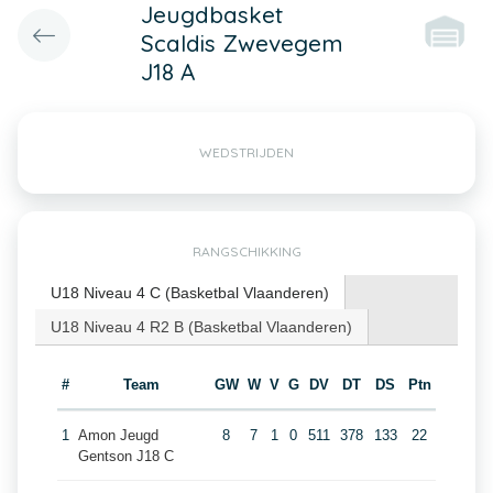
Jeugdbasket
Scaldis Zwevegem
J18 A
WEDSTRIJDEN
RANGSCHIKKING
U18 Niveau 4 C (Basketbal Vlaanderen)
U18 Niveau 4 R2 B (Basketbal Vlaanderen)
#
Team
GW
W
V
G
DV
DT
DS
Ptn
1
Amon Jeugd
8
7
1
0
511
378
133
22
Gentson J18 C