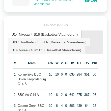
BFOR
U14 Niveau 4 R2 B9 (Basketbal
Vlaanderen)
RANGSCHIKKING
U14 Niveau 4 B16 (Basketbal Vlaanderen)
DBC Houthalen OEFEN (Basketbal Vlaanderen)
U14 Niveau 4 R2 B9 (Basketbal Vlaanderen)
#
Team
GW
W
V
G
DV
DT
DS
Ptn
1
Koninklijke BBC
10
10
0
0
635
284
351
30
Union Leopoldsburg
G14 B
2
BBC As G14 A
10
8
2
0
642
275
367
26
3
Cosmo Genk BBC
10
6
4
0
503
439
64
22
G14 A