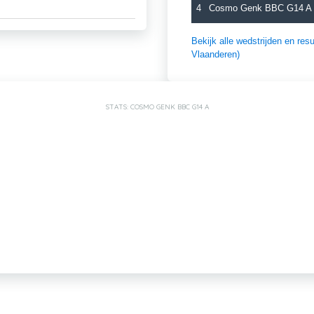
4
Cosmo Genk BBC G14 A
Bekijk alle wedstrijden en r
Vlaanderen)
STATS: COSMO GENK BBC G14 A