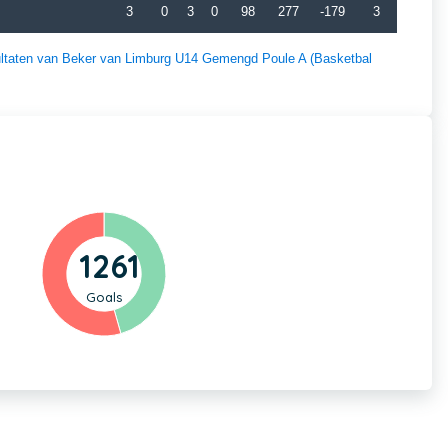
3
0
3
0
98
277
-179
3
esultaten van Beker van Limburg U14 Gemengd Poule A (Basketbal
1261
Goals