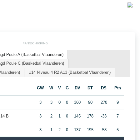
RANGSCHIKKING
d Poule A (Basketbal Vlaanderen)
d Poule C (Basketbal Vlaanderen)
Vlaanderen)
U14 Niveau 4 R2 A13 (Basketbal Vlaanderen)
GW
W
V
G
DV
DT
DS
Ptn
3
3
0
0
360
90
270
9
G14 B
3
2
1
0
145
178
-33
7
3
1
2
0
137
195
-58
5