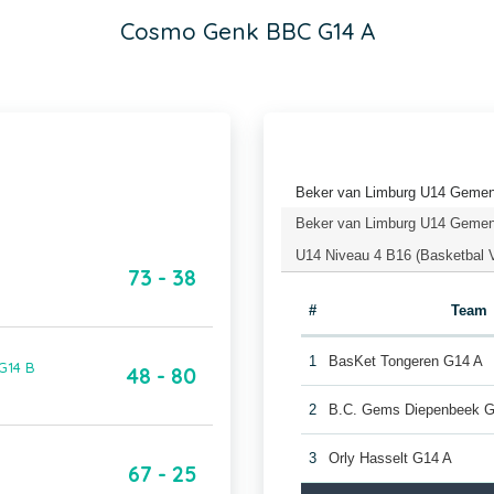
Cosmo Genk BBC G14 A
Beker van Limburg U14 Gemeng
Beker van Limburg U14 Gemeng
U14 Niveau 4 B16 (Basketbal 
73 - 38
#
Team
1
BasKet Tongeren G14 A
G14 B
48 - 80
2
B.C. Gems Diepenbeek 
3
Orly Hasselt G14 A
67 - 25