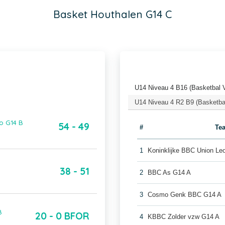
Basket Houthalen G14 C
U14 Niveau 4 B16 (Basketbal 
U14 Niveau 4 R2 B9 (Basketba
o G14 B
54 - 49
#
Te
1
Koninklijke BBC Union Le
38 - 51
2
BBC As G14 A
3
Cosmo Genk BBC G14 A
B
20 - 0 BFOR
4
KBBC Zolder vzw G14 A