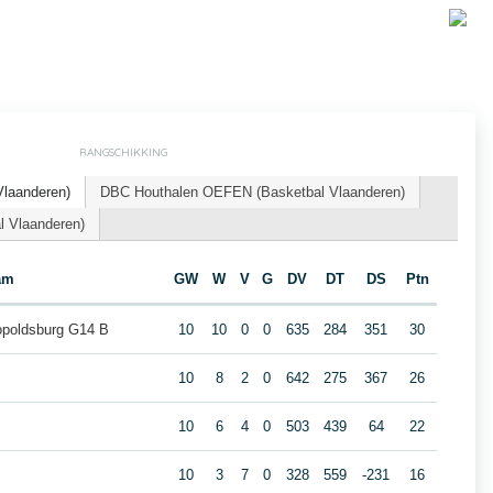
RANGSCHIKKING
Vlaanderen)
DBC Houthalen OEFEN (Basketbal Vlaanderen)
l Vlaanderen)
am
GW
W
V
G
DV
DT
DS
Ptn
opoldsburg G14 B
10
10
0
0
635
284
351
30
10
8
2
0
642
275
367
26
10
6
4
0
503
439
64
22
10
3
7
0
328
559
-231
16