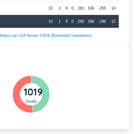
10
2
8
0
281
536
-255
14
10
1
9
0
290
586
-296
12
sultaten van U14 Niveau 4 B16 (Basketbal Vlaanderen)
1019
Goals