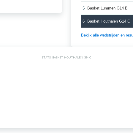
5
Basket Lummen G14 B
6
Basket Houthalen G14 C
Bekijk alle wedstrijden en re
STATS: BASKET HOUTHALEN G14 C