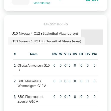
Vlaanderen)
RANGSCHIKKING
U10 Niveau 4 C12 (Basketbal Vlaanderen)
U10 Niveau 4 R2 B7 (Basketbal Vlaanderen)
#
Team
GW
W
V
G
DV
DT
DS
Ptn
1
Olicsa Antwerpen G10
0
0
0
0
0
0
0
0
B
2
BBC Musketiers
0
0
0
0
0
0
0
0
Wommelgem G10 A
3
BBC Floorcouture
0
0
0
0
0
0
0
0
Zoersel G10 A