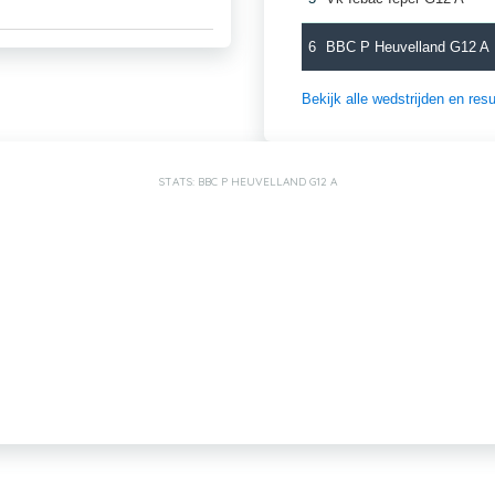
6
BBC P Heuvelland G12 A
Bekijk alle wedstrijden en re
STATS: BBC P HEUVELLAND G12 A