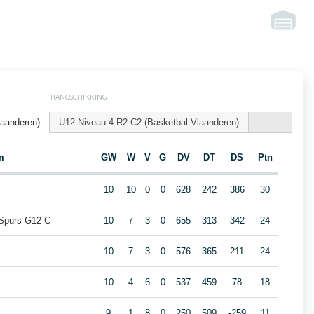
RANGSCHIKKING
laanderen)
U12 Niveau 4 R2 C2 (Basketbal Vlaanderen)
m
GW
W
V
G
DV
DT
DS
Ptn
10
10
0
0
628
242
386
30
 Spurs G12 C
10
7
3
0
655
313
342
24
10
7
3
0
576
365
211
24
10
4
6
0
537
459
78
18
9
1
8
0
250
509
-259
11