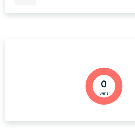
0
Wins