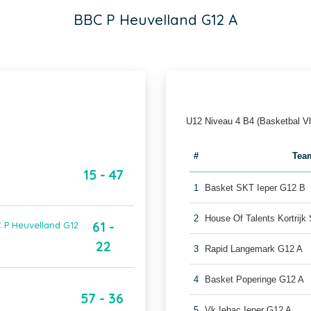
BBC P Heuvelland G12 A
U12 Niveau 4 B4 (Basketbal V
#
Tea
15 - 47
1
Basket SKT Ieper G12 B
2
House Of Talents Kortrijk
61 -
 P Heuvelland G12
22
3
Rapid Langemark G12 A
4
Basket Poperinge G12 A
57 - 36
5
Vk Iebac Ieper G12 A