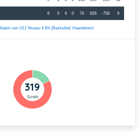
9
0
9
0
70
828
-758
9
sultaten van U12 Niveau 4 B4 (Basketbal Vlaanderen)
319
Goals